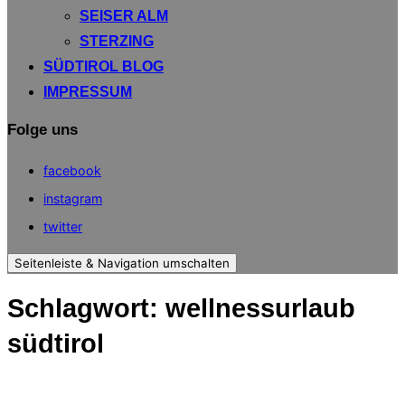
SEISER ALM
STERZING
SÜDTIROL BLOG
IMPRESSUM
Folge uns
facebook
instagram
twitter
Seitenleiste & Navigation umschalten
Schlagwort:
wellnessurlaub
südtirol