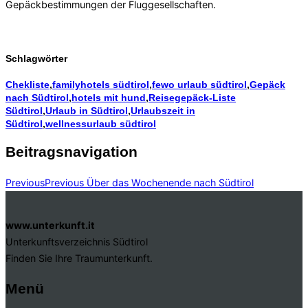
Gepäckbestimmungen der Fluggesellschaften.
Schlagwörter
Chekliste
,
familyhotels südtirol
,
fewo urlaub südtirol
,
Gepäck
nach Südtirol
,
hotels mit hund
,
Reisegepäck-Liste
Südtirol
,
Urlaub in Südtirol
,
Urlaubszeit in
Südtirol
,
wellnessurlaub südtirol
Beitragsnavigation
Previous
Previous
Über das Wochenende nach Südtirol
www.unterkunft.it
Unterkunftsverzeichnis Südtirol
Finden Sie Ihre Traumunterkunft.
Menü